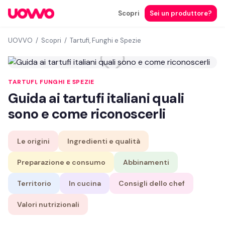
Scopri
Sei un produttore?
UOVVO
/
Scopri
/
Tartufi, Funghi e Spezie
TARTUFI, FUNGHI E SPEZIE
Guida ai tartufi italiani quali
sono e come riconoscerli
Le origini
Ingredienti e qualità
Preparazione e consumo
Abbinamenti
Territorio
In cucina
Consigli dello chef
Valori nutrizionali