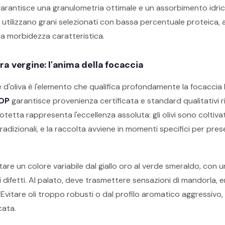
i, garantisce una granulometria ottimale e un assorbimento idr
i utilizzano grani selezionati con bassa percentuale proteica, 
la morbidezza caratteristica.
xtra vergine: l'anima della focaccia
ne d'oliva è l'elemento che qualifica profondamente la focaccia 
DOP
garantisce provenienza certificata e standard qualitativi r
etta rappresenta l'eccellenza assoluta: gli olivi sono coltivati
tradizionali, e la raccolta avviene in momenti specifici per pre
tare un colore variabile dal giallo oro al verde smeraldo, con 
di difetti. Al palato, deve trasmettere sensazioni di mandorla, 
 Evitare oli troppo robusti o dal profilo aromatico aggressivo,
cata.