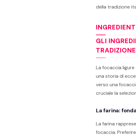
della tradizione it
INGREDIENT
GLI INGRED
TRADIZIONE
La focaccia ligure
una storia di ecce
verso una focaccia
cruciale la selezi
La farina: fond
La farina rappresen
focaccia. Preferir