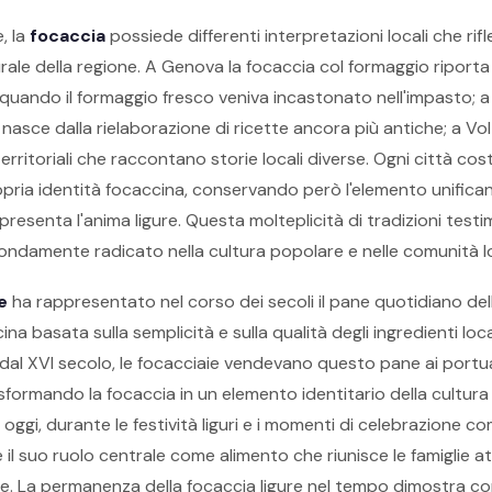
e, la
focaccia
possiede differenti interpretazioni locali che rif
rale della regione. A Genova la focaccia col formaggio riporta l
uando il formaggio fresco veniva incastonato nell'impasto; a
nasce dalla rielaborazione di ricette ancora più antiche; a Volt
territoriali che raccontano storie locali diverse. Ogni città cos
pria identità focaccina, conservando però l'elemento unifican
resenta l'anima ligure. Questa molteplicità di tradizioni testi
ndamente radicato nella cultura popolare e nelle comunità loca
e
ha rappresentato nel corso dei secoli il pane quotidiano de
na basata sulla semplicità e sulla qualità degli ingredienti local
dal XVI secolo, le focacciaie vendevano questo pane ai portuali
sformando la focaccia in un elemento identitario della cultur
ggi, durante le festività liguri e i momenti di celebrazione com
il suo ruolo centrale come alimento che riunisce le famiglie a
e. La permanenza della focaccia ligure nel tempo dimostra com