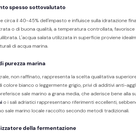
nto spesso sottovalutato
e circa il 40-45% dell'impasto e influisce sulla idratazione fina
ltrata o di buona qualità, a temperatura controllata, favorisce
librata. L'acqua salata utilizzata in superficie proviene idea
aturali di acqua marina.
li di purezza marina
grale, non raffinato, rappresenta la scelta qualitativa superiore.
i colore bianco o leggermente grigio, privi di additivi anti-agg
 preferisce sale marino a grana media, che aderisce bene alla sup
i
o i sali adriatici rappresentano riferimenti eccellenti, sebbene
ino sale marino locale raccolto secondo metodi tradizionali.
atalizzatore della fermentazione