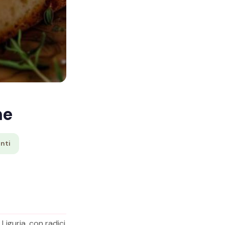
ne
nti
Liguria, con radici