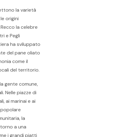
lettono la varietà
e origini
 Recco la celebre
ri e Pegli
tiera ha sviluppato
te del pane oliato
monia come il
li del territorio.
lla gente comune,
i. Nelle piazze di
, ai marinai e ai
a popolare
unitaria, la
ttorno a una
e i grandi piatti