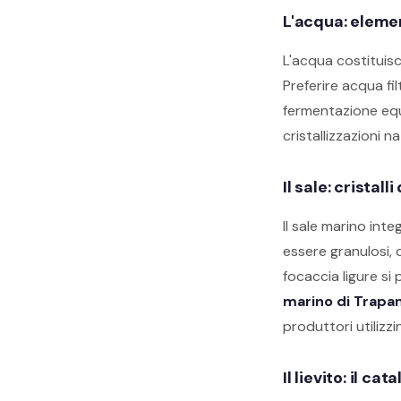
L'acqua: eleme
L'acqua costituisc
Preferire acqua fi
fermentazione equi
cristallizzazioni n
Il sale: cristal
Il sale marino inte
essere granulosi, d
focaccia ligure si
marino di Trapan
produttori utilizz
Il lievito: il c