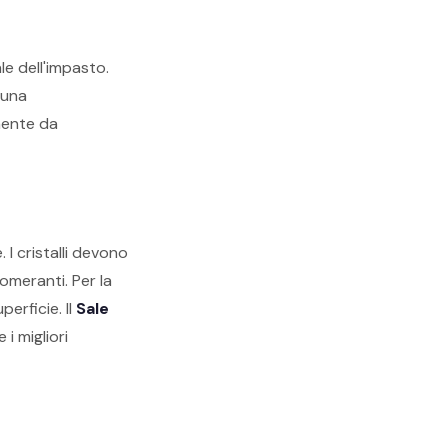
le dell'impasto.
 una
lmente da
 I cristalli devono
lomeranti. Per la
erficie. Il
Sale
 i migliori