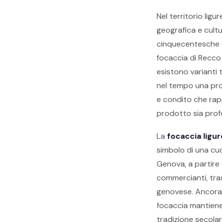
Nel territorio ligur
geografica e cultu
cinquecentesche q
focaccia di Recco 
esistono varianti 
nel tempo una pro
e condito che rapp
prodotto sia profo
La
focaccia ligur
simbolo di una cuci
Genova, a partire 
commercianti, tra
genovese. Ancora o
focaccia mantiene 
tradizione secolar