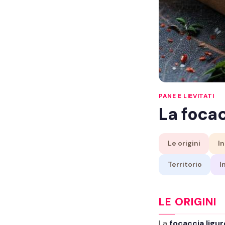
PANE E LIEVITATI
La focac
Le origini
In
Territorio
I
LE ORIGINI
La
focaccia ligur