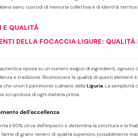
aliana siano custodi di memoria collettiva e di identità territor
I E QUALITÀ
IENTI DELLA FOCACCIA LIGURE: QUALITÀ 
 autentica riposa su un numero esiguo di ingredienti, ognuno d
llenza e tradizione. Riconoscere la qualità di questi elementi è
 che onori il patrimonio culinario della
Liguria
. La semplicità 
one scrupolosa di ogni materia prima.
amento dell'eccellenza
ta il 60% circa dell'impasto e determina la struttura e la friabi
e farine di grano tenero di qualità superiore, possibilmente ma