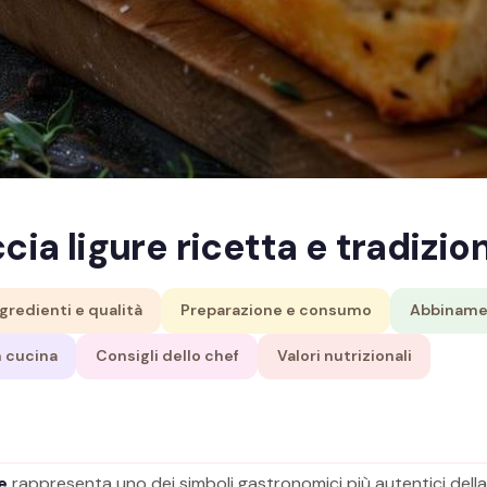
cia ligure ricetta e tradizio
gredienti e qualità
Preparazione e consumo
Abbiname
n cucina
Consigli dello chef
Valori nutrizionali
e
rappresenta uno dei simboli gastronomici più autentici della 