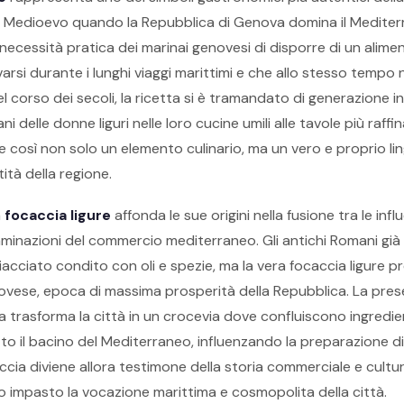
 Medioevo quando la Repubblica di Genova domina il Medite
necessità pratica dei marinai genovesi di disporre di un alime
rsi durante i lunghi viaggi marittimi e che allo stesso tempo 
l corso dei secoli, la ricetta si è tramandato di generazione i
 delle donne liguri nelle loro cucine umili alle tavole più raffin
e così non solo un elemento culinario, ma un vero e proprio li
ità della regione.
a
focaccia ligure
affonda le sue origini nella fusione tra le inf
minazioni del commercio mediterraneo. Gli antichi Romani gi
acciato condito con oli e spezie, ma la vera focaccia ligure p
vese, epoca di massima prosperità della Repubblica. La pres
 trasforma la città in un crocevia dove confluiscono ingredie
to il bacino del Mediterraneo, influenzando la preparazione d
cia diviene allora testimone della storia commerciale e cultu
o impasto la vocazione marittima e cosmopolita della città.