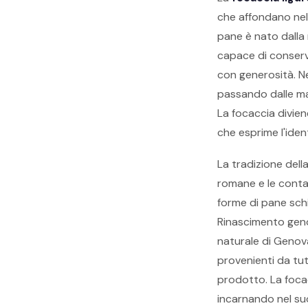
che affondano nel
pane è nato dalla 
capace di conserva
con generosità. Ne
passando dalle mani
La focaccia divien
che esprime l'ident
La tradizione dell
romane e le conta
forme di pane schi
Rinascimento geno
naturale di Genova
provenienti da tut
prodotto. La focac
incarnando nel su