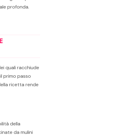
iale profonda.
E
ei quali racchiude
 il primo passo
della ricetta rende
lità della
cinate da mulini