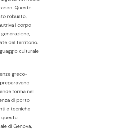
rraneo. Questo
nto robusto,
nutriva i corpo
n generazione,
ate del territorio.
nguaggio culturale
luenze greco-
à preparavano
rende forma nel
enza di porto
nti e tecniche
i questo
rale di Genova,