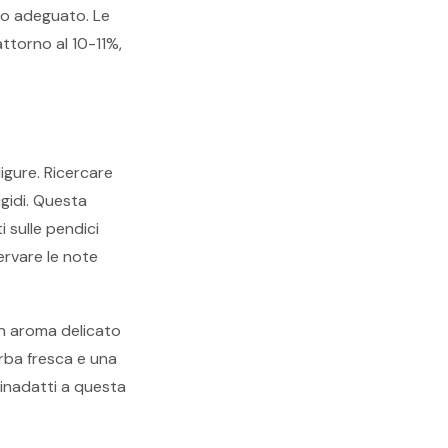
ico adeguato. Le
attorno al 10-11%,
ligure. Ricercare
igidi. Questa
 sulle pendici
servare le note
un aroma delicato
erba fresca e una
 inadatti a questa