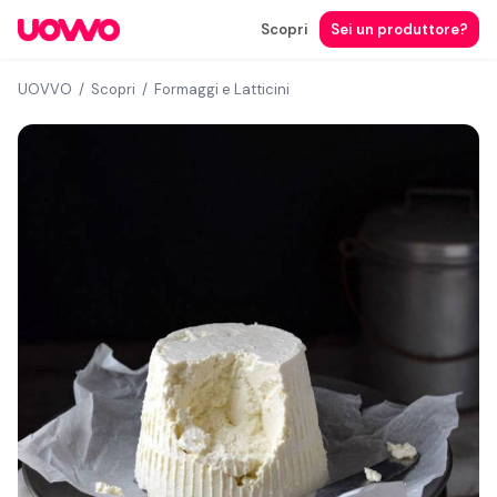
Scopri
Sei un produttore?
UOVVO
/
Scopri
/
Formaggi e Latticini