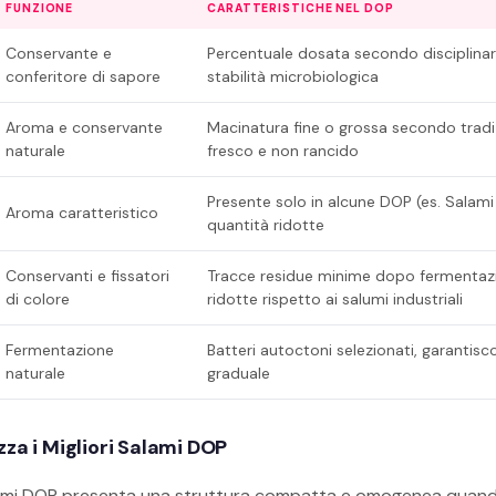
FUNZIONE
CARATTERISTICHE NEL DOP
Conservante e
Percentuale dosata secondo disciplinar
conferitore di sapore
stabilità microbiologica
Aroma e conservante
Macinatura fine o grossa secondo tradiz
naturale
fresco e non rancido
Presente solo in alcune DOP (es. Salami
Aroma caratteristico
quantità ridotte
Conservanti e fissatori
Tracce residue minime dopo fermentaz
di colore
ridotte rispetto ai salumi industriali
Fermentazione
Batteri autoctoni selezionati, garantisc
naturale
graduale
za i Migliori Salami DOP
lami DOP presenta una struttura compatta e omogenea quand