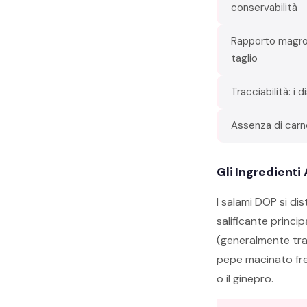
conservabilità
Rapporto magro-
taglio
Tracciabilità: i
Assenza di carn
Gli Ingredienti
I salami DOP si dis
salificante princi
(generalmente tra 
pepe macinato fres
o il ginepro.