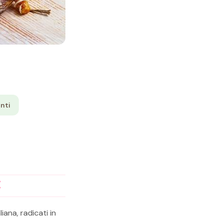
nti
E
ana, radicati in