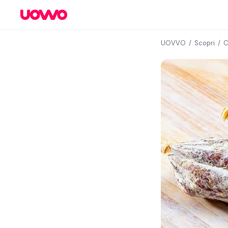
UOVVO
/
Scopri
/
C