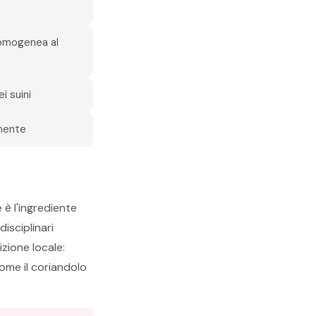
 omogenea al
i suini
lmente
 è l'ingrediente
isciplinari
izione locale:
come il coriandolo