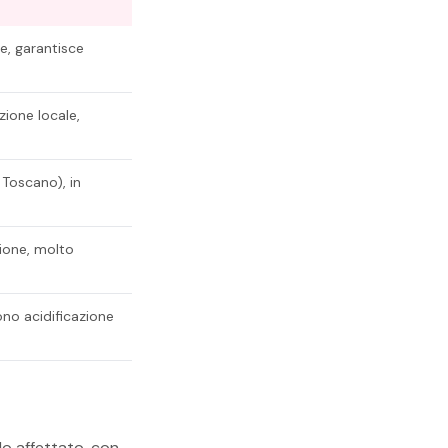
e, garantisce
ione locale,
 Toscano), in
ione, molto
ono acidificazione
o affettato, con