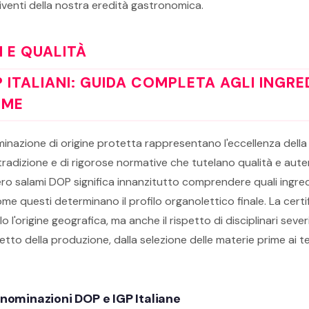
 viventi della nostra eredità gastronomica.
I E QUALITÀ
 ITALIANI: GUIDA COMPLETA AGLI INGRED
IME
inazione di origine protetta rappresentano l'eccellenza della 
i tradizione e di rigorose normative che tutelano qualità e auten
ro salami DOP significa innanzitutto comprendere quali ingred
 questi determinano il profilo organolettico finale. La cert
 l'origine geografica, ma anche il rispetto di disciplinari sever
tto della produzione, dalla selezione delle materie prime ai t
enominazioni DOP e IGP Italiane