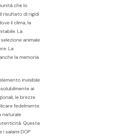
unità che lo
risultato di rigidi
ve il clima, la
itabile. La
 selezione animale
ere. La
 anche la memoria
l'elemento invisibile
ssolubilmente ai
ionali, le brezze
plicare fedelmente.
o naturale
autenticità. Questa
e i salami DOP