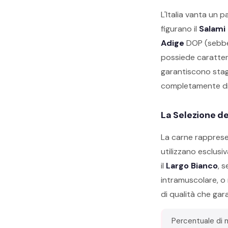
L'Italia vanta un p
figurano il
Salami 
Adige
DOP (sebben
possiede caratterist
garantiscono stagi
completamente dif
La Selezione d
La carne rappresen
utilizzano esclusi
il
Largo Bianco
, 
intramuscolare, o
di qualità che gar
Percentuale di 