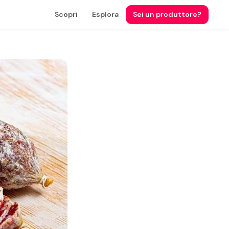
Scopri
Esplora
Sei un produttore?