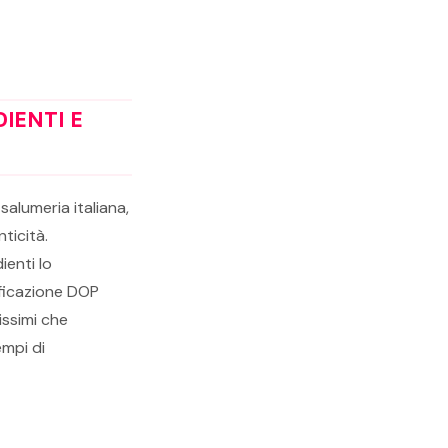
IENTI E
salumeria italiana,
ticità.
ienti lo
ificazione DOP
issimi che
empi di