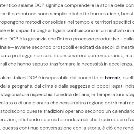
tentico salame DOP significa comprendere la storia delle com
rtificazioni non sono semplici etichette burocratiche, bensì il 
ipropongono metodi consolidati nel tempo e territori specifici do
le e le capacità degli artigiani confluiscono in un risultato inim
hio DOP è la garanzia che l'intero processo produttivo—dalla
finale—avviene secondo protocolli ereditati da secoli di mesti
tificata protegge non solo il consumatore contemporaneo, ma
 rurali che hanno saputo trasformare la necessità in eccellenza.
salami italiani DOP è inseparabile dal concetto di
terroir
, quel
dalla geografia, dal clima e dalla saggezza di popoli legati indi
i stagionatura rispecchia l'umidità dell'aria, le temperature stag
vallata o di una pianura che nessun'altra regione potrà mai re
 custodiscono queste tradizioni operano secondo un calendari
razioni, rifiutando scorciatoie industriali che tradirebbero l'
, questa continua conversazione con la storia, è ciò che rend