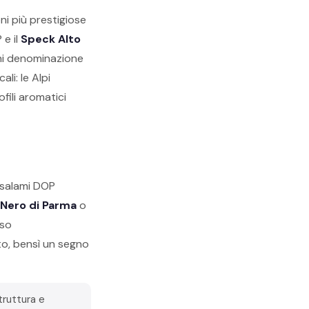
oni più prestigiose
 e il
Speck Alto
ni denominazione
ali: le Alpi
fili aromatici
i salami DOP
Nero di Parma
o
sso
to, bensì un segno
truttura e