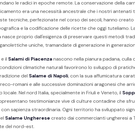
ondano le radici in epoche remote. La conservazione della car
umicamento era una necessità ancestrale che i nostri antenati 
este tecniche, perfezionate nel corso dei secoli, hanno creato
geografica e la codificazione delle ricette che oggi tuteliamo.
a nasce proprio dall'esigenza di preservare questi metodi tradiz
rganolettiche uniche, tramandate di generazione in generazion
e il
Salami di Piacenza
nascono nella pianura padana, culla d
condizioni climatiche naturali favorirono lo sviluppo di pratic
tradizione del
Salame di Napoli
, con la sua affumicatura caratt
greco-romani e alle successive dominazioni aragonesi che arric
locale. Nel nord Italia, specialmente in Friuli e Veneto, il
Sopp
presentano testimonianze vive di culture contadine che sfr
e con sapienza straordinaria. Ogni territorio ha sviluppato sign
del
Salame Ungherese
creato dai commercianti ungheresi a Tr
te del nord-est.