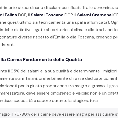
atrimonio straordinario di salami certificati. Tra le denominazi
di Felino
DOP, il
Salami Toscano
DOP, il
Salami Cremona
IGP
e quest'ultimo sia tecnicamenta una spalla affumicata). Og
iche distintive legate al territorio, al clima e alle tradizioni loc
onature diverse rispetto all'Emilia o alla Toscana, creando pro
ferenti.
ella Carne: Fondamento della Qualità
ta il 95% del salami e la sua qualità è determinante. I miglior
vamente suini italiani, preferibilmente di razze dedicate come il
selezionati per la giusta proporzione tra magro e grasso. Il gra
 marezzatura, deve essere omogeneo e visibile: non è un difet
antisce succosità e sapore durante la stagionatura.
magro: il 70-80% della carne deve essere magra per assicurare s