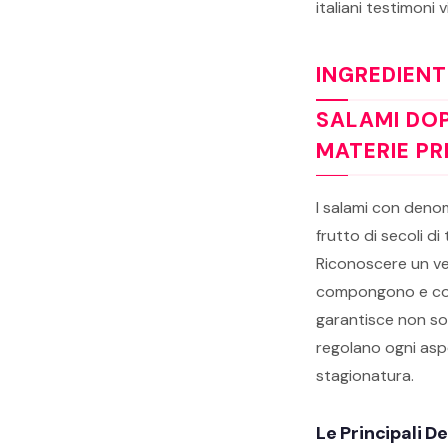
italiani testimoni
INGREDIENT
SALAMI DOP
MATERIE PR
I salami con denom
frutto di secoli d
Riconoscere un ve
compongono e come
garantisce non solo
regolano ogni aspe
stagionatura.
Le Principali D