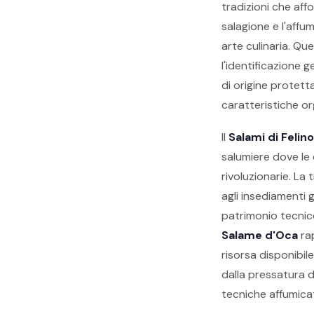
tradizioni che aff
salagione e l'aff
arte culinaria. Qu
l'identificazione 
di origine protett
caratteristiche o
Il
Salami di Felino
salumiere dove le 
rivoluzionarie. La 
agli insediamenti 
patrimonio tecnico 
Salame d'Oca
rap
risorsa disponibil
dalla pressatura 
tecniche affumica