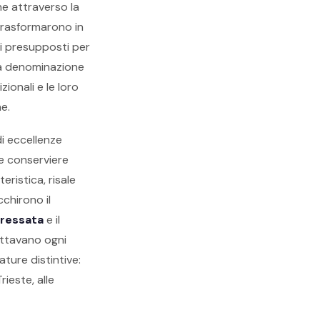
ne attraverso la
trasformarono in
 i presupposti per
 La denominazione
ionali e le loro
e.
i eccellenze
he conserviere
eristica, risale
chirono il
ressata
e il
uttavano ogni
ature distintive:
ieste, alle