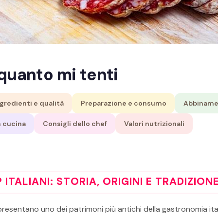
quanto mi tenti
gredienti e qualità
Preparazione e consumo
Abbiname
n cucina
Consigli dello chef
Valori nutrizionali
ITALIANI: STORIA, ORIGINI E TRADIZION
resentano uno dei patrimoni più antichi della gastronomia itali