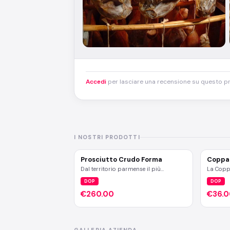
Accedi
per lasciare una recensione su questo p
I NOSTRI PRODOTTI
Prosciutto Crudo Forma
Coppa 
Dal territorio parmense il più
La Copp
rinomato salume d'Italia, stagionato
eccellen
DOP
DOP
24 mesi. La sua origine è legata alla
salumeri
tradizione familiare tramandatasi
affondan
€260.00
€36.0
nelle cascine della pianura, dove
contadi
questo salume era considerato come
veniva p
uno dei prodotti più di valore, da
grande c
destinare al consumo nei giorni di
famiglia