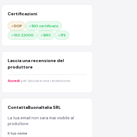
Certificazioni
DOP
BIO certificato
ISO 22000
BRC
IFS
Lascia una recensione del
produttore
Accedi
per lasciare una recensione.
Contatta
BuonaItalia SRL
La tua email non sara mai visibile al
produttore.
Il tuo nome