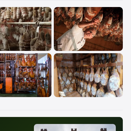
are pregio, era riservata alle
i speciali.