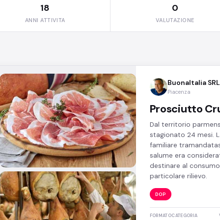
18
0
ANNI ATTIVITA
VALUTAZIONE
BuonaItalia SRL
Piacenza
Prosciutto C
Dal territorio parmens
stagionato 24 mesi. La
familiare tramandatas
salume era considerat
destinare al consumo 
particolare rilievo.
DOP
FORMATO
CATEGORIA