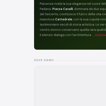
Piacenza rivela la sua eleganza nel cuore del
Padana.
Piazza Cavalli
, dominata da due equ
del Seicento, costituisce il fulcro della vita ci
maestosa
Cattedrale
, con la sua cupola rom
testimoniano secoli di storia artistica. Le vie
centro storico conservano quella rara qualità
il silenzio dialoga con l'architettura.
...Contin
DOVE SIAMO