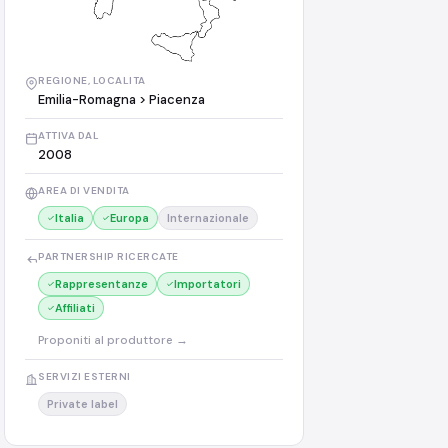
REGIONE, LOCALITA
Emilia-Romagna > Piacenza
ATTIVA DAL
2008
AREA DI VENDITA
Italia
Europa
Internazionale
PARTNERSHIP RICERCATE
Rappresentanze
Importatori
Affiliati
Proponiti al produttore →
SERVIZI ESTERNI
Private label