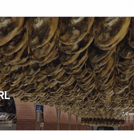
RL
Cond
umi