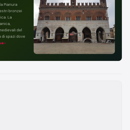
la Pianura
estri bronzei
vica. La
anica,
 medievali del
 di spazi dove
ua ›