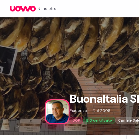
Indietro
BuonaItalia S
Piacenza
Dal
2008
DOP
BIO certificato
Carne e Sal