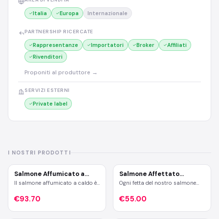
Italia
Europa
Internazionale
PARTNERSHIP RICERCATE
Rappresentanze
Importatori
Broker
Affiliati
Rivenditori
Proponiti al produttore →
SERVIZI ESTERNI
Private label
I NOSTRI PRODOTTI
Salmone Affumicato a
Salmone Affettato
Caldo
Affumicato
Il salmone affumicato a caldo è
Ogni fetta del nostro salmone
una prelibatezza che unisce
affumicato è un viaggio
tradizione e innovazione,
€93.70
sensoriale tra tradizione,
€55.00
offrendo un sapore intenso e
artigianalità e gusto.Affumicato
una consistenza succulenta che
con legni pregiati di ciliegio e