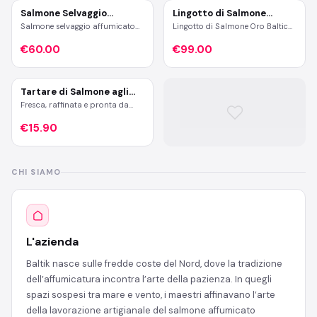
lo distinguono da altre varietà di
castagno dell’Appennino
salmone affumicato.
Toscano, il salmone Baltik nasce
Salmone Selvaggio
Lingotto di Salmone
per offrire AI palati più esigenti
Sockeye
Affumicato
Salmone selvaggio affumicato
Lingotto di Salmone Oro Baltico
un’esperienza gastronomica
baltik, lavorato artigianalmente
affumicato con briciole di oro
unica, in cui freschezza e qualità
e ricco di Omega-3. Gusto
€60.00
23Kt, una prelibatezza unica
€99.00
si fondono con un’eleganza
intenso e naturale, perfetto per
che unisce l’artigianalità della
senza tempo.
cucina gourmet.
tradizione alla preziosità
dell’oro commestibile.
Un’esperienza gourmet senza
Tartare di Salmone agli
pari, ideale per chi desidera
Agrumi
Fresca, raffinata e pronta da
stupire a tavola o fare un regalo
servire, la Tartare di Salmone
esclusivo.
agli Agrumi Baltik è il perfetto
€15.90
equilibrio tra il gusto delicato del
miglior salmone e la vivace nota
agrumata che esalta ogni
boccone. Un antipasto gourmet
CHI SIAMO
pensato per chi ama stupire a
tavola con sapori autentici e
ingredienti di alta qualità.
L'azienda
Baltik nasce sulle fredde coste del Nord, dove la tradizione
dell’affumicatura incontra l’arte della pazienza. In quegli
spazi sospesi tra mare e vento, i maestri affinavano l’arte
della lavorazione artigianale del salmone affumicato