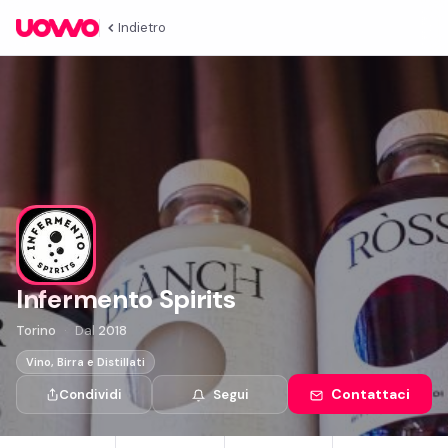
Indietro
Infermento Spirits
Torino
Dal
2018
Vino, Birra e Distillati
Contattaci
Condividi
Segui