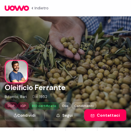
Indietro
Oleificio Ferrante
Bitonto, Bari
Dal
1952
DOP
IGP
BIO certificato
Olio
Condimenti
Contattaci
Condividi
Segui