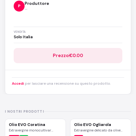
Produttore
P
—
VENDITA
Solo Italia
Prezzo
€0.00
Accedi
per lasciare una recensione su questo prodotto.
I NOSTRI PRODOTTI
Olio EVO Coratina
Olio EVO Ogliarola
Extravergine monocultivar
Extravergine delicato da olive
Coratina, spremitura a freddo
Ogliarola barese, ideale per