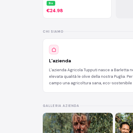
coratina estratto a freddo che incarna
Bio
l’eleganza e la raffinatezza; un
prodotto di qualità superiore,
€24.98
sostenibile e 100% naturale "Made in
Puglia", capace di esaltare anche i
piatti più delicati con il suo gusto
morbido e rotondo, senza
CHI SIAMO
mascherarne il sapore.
L'azienda
L'azienda Agricola Tupputi nasce a Barletta nel
elevata qualità le olive della nostra Puglia. P
campo una agricoltura sana, eco-sostenibile 
GALLERIA AZIENDA