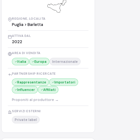
REGIONE, LOCALITA
Puglia > Barletta
ATTIVA DAL
2022
AREA DI VENDITA
Italia
Europa
Internazionale
PARTNERSHIP RICERCATE
Rappresentanze
Importatori
Influencer
Affiliati
Proponiti al produttore →
SERVIZI ESTERNI
Private label