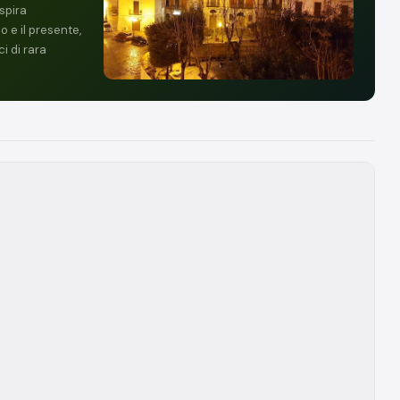
espira
 e il presente,
i di rara