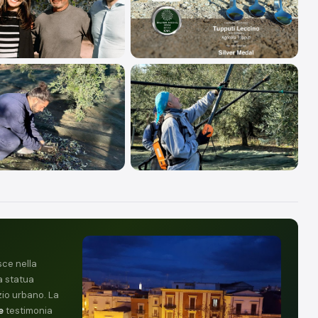
I
sce nella
a statua
io urbano. La
e
testimonia