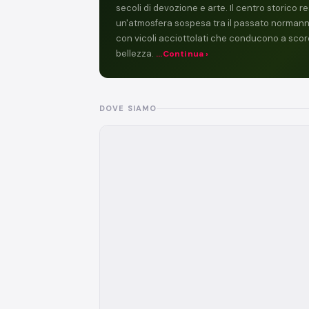
secoli di devozione e arte. Il centro storico r
un'atmosfera sospesa tra il passato normanno
con vicoli acciottolati che conducono a scorc
bellezza.
...Continua ›
DOVE SIAMO