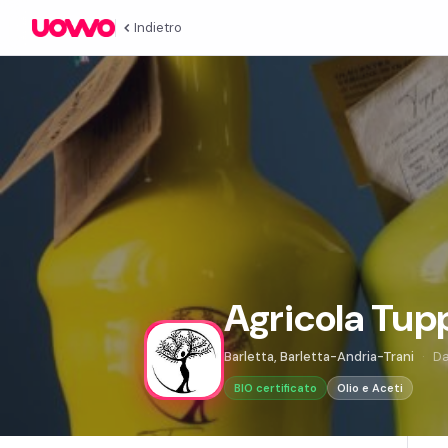
Indietro
Agricola Tup
Barletta, Barletta-Andria-Trani
D
BIO certificato
Olio e Aceti