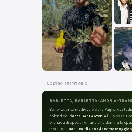
IL NOSTRO TERRITORIO
BARLETTA, BARLETTA-ANDRIA-TRAN
Barletta, città medievale della Puglia, custodi
splendida
Piazza Sant'Antonio
il Colosso, un
bronzea di epoca romana che domina lo spaz
maestosa
Basilica di San Giacomo Maggior