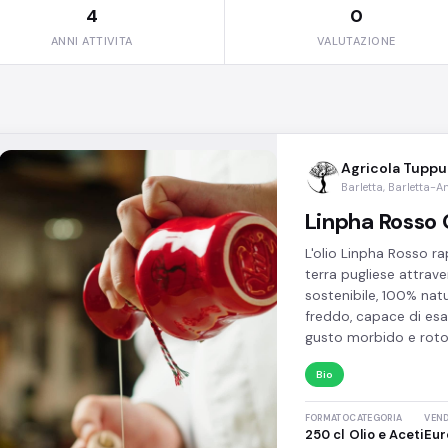
4
0
ANNI ATTIVITA
VALUTAZIONE
Agricola Tuppu
Barletta, Barletta-A
Linpha Rosso 
L'olio Linpha Rosso ra
terra pugliese attrave
sostenibile, 100% nat
freddo, capace di esal
gusto morbido e roto
Bio
FORMATO
CATEGORIA
VEND
250 cl
Olio e Aceti
Eur