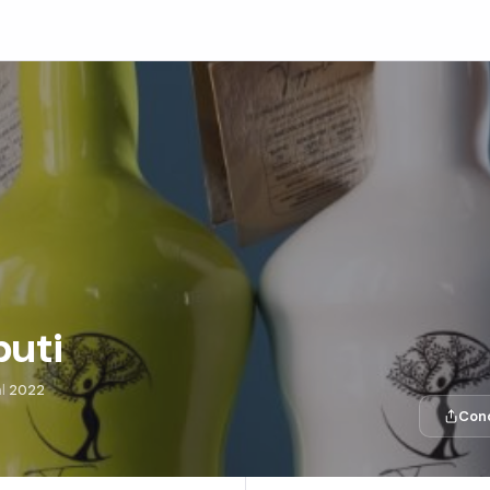
puti
al
2022
Cond