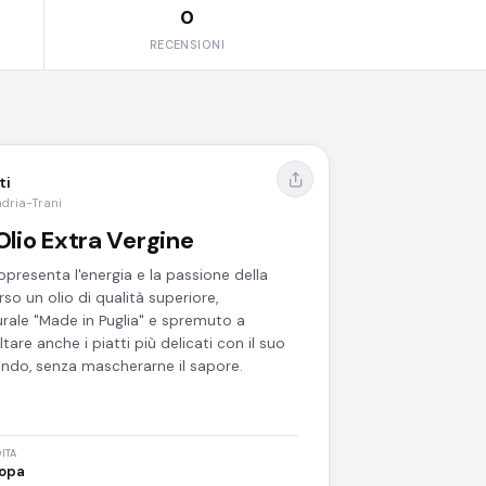
0
RECENSIONI
ti
ndria-Trani
Olio Extra Vergine
ppresenta l'energia e la passione della
rso un olio di qualità superiore,
urale "Made in Puglia" e spremuto a
tare anche i piatti più delicati con il suo
ndo, senza mascherarne il sapore.
ITA
opa