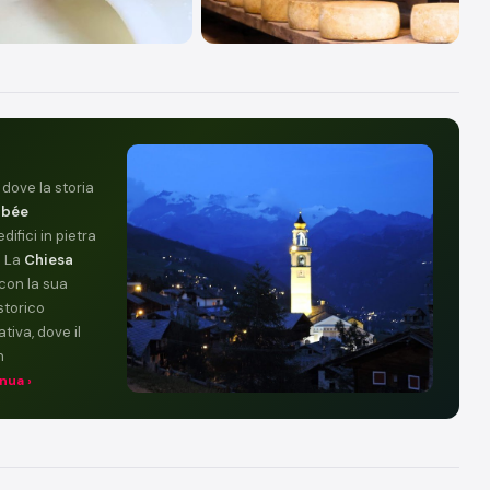
dove la storia
rbée
difici in pietra
. La
Chiesa
con la sua
storico
iva, dove il
n
inua ›