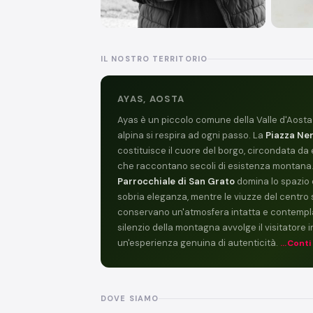
IL NOSTRO TERRITORIO
AYAS, AOSTA
Ayas è un piccolo comune della Valle d'Aosta 
alpina si respira ad ogni passo. La
Piazza Ne
costituisce il cuore del borgo, circondata da e
che raccontano secoli di esistenza montana
Parrocchiale di San Grato
domina lo spazio 
sobria eleganza, mentre le viuzze del centro 
conservano un'atmosfera intatta e contemplat
silenzio della montagna avvolge il visitatore i
un'esperienza genuina di autenticità.
...Cont
DOVE SIAMO