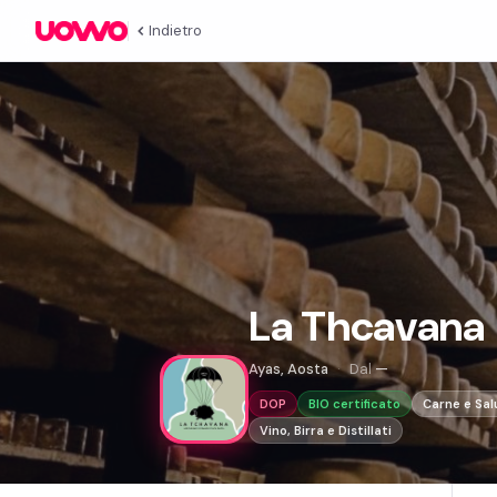
Indietro
La Thcavana
Ayas, Aosta
Dal
—
DOP
BIO certificato
Carne e Sal
Vino, Birra e Distillati