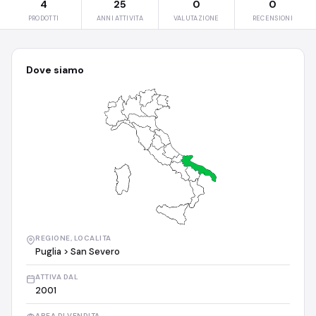
4
25
0
0
PRODOTTI
ANNI ATTIVITA
VALUTAZIONE
RECENSIONI
Dove siamo
REGIONE, LOCALITA
Puglia > San Severo
ATTIVA DAL
2001
AREA DI VENDITA