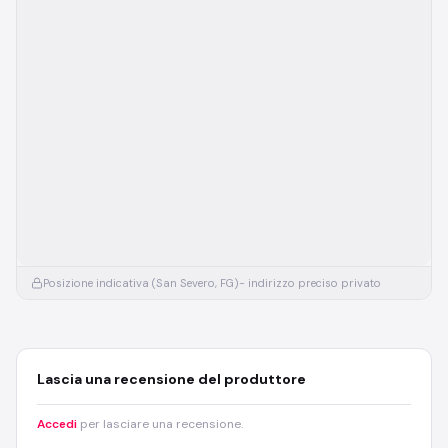
Posizione indicativa (San Severo, FG)
- indirizzo preciso privato
Lascia una recensione del produttore
Accedi
per lasciare una recensione.