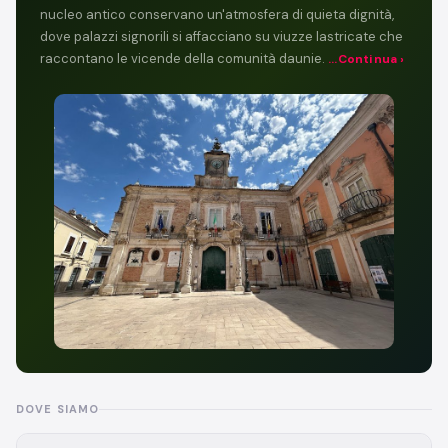
nucleo antico conservano un'atmosfera di quieta dignità,
dove palazzi signorili si affacciano su viuzze lastricate che
raccontano le vicende della comunità daunie.
...Continua ›
DOVE SIAMO