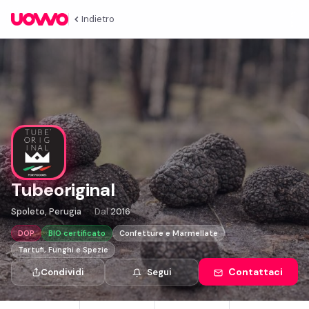
Indietro
Tubeoriginal
Spoleto, Perugia
Dal
2016
DOP
BIO certificato
Confetture e Marmellate
Tartufi, Funghi e Spezie
Contattaci
Condividi
Segui