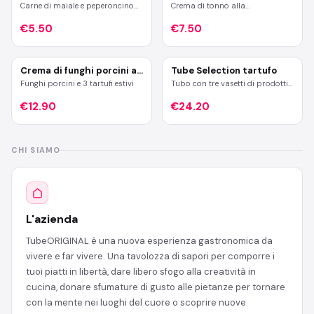
esclusiva
Carne di maiale e peperoncino
Crema di tonno alla
calabrese
mediterranea con capperi e alici
€5.50
€7.50
Crema di funghi porcini al
Tube Selection tartufo
tartufo
Funghi porcini e 3 tartufi estivi
Tubo con tre vasetti di prodotti
al tartufo. Crema di parmigiano
€12.90
e tartufo bianco pregiato, salsa
€24.20
tartufata e burro al tartufo
bianco pregiato
CHI SIAMO
L'azienda
TubeORIGINAL è una nuova esperienza gastronomica da
vivere e far vivere. Una tavolozza di sapori per comporre i
tuoi piatti in libertà, dare libero sfogo alla creatività in
cucina, donare sfumature di gusto alle pietanze per tornare
con la mente nei luoghi del cuore o scoprire nuove