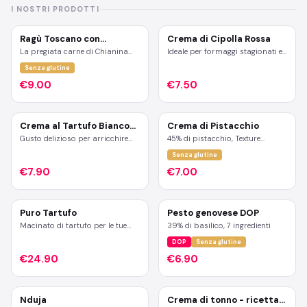
I NOSTRI PRODOTTI
Ragù Toscano con
Crema di Cipolla Rossa
Chianina
La pregiata carne di Chianina
Ideale per formaggi stagionati e
incontra una lenta cottura che
carne arrosto. Ottima per
Senza glutine
sprigiona profumi intensi e
insaporire pizza e ricette a base
sapori indimenticabili. Un
di pesce.
€9.00
€7.50
condimento unico, pronto a
trasformare un semplice piatto
di pasta in un'esperienza
gourmet.
Crema al Tartufo Bianco
Crema di Pistacchio
Pregiato
Gusto delizioso per arricchire
45% di pistacchio, Texture
risotti, farciture a base di
cremosa, gusto intenso.
Senza glutine
formaggio, ricetta a base di
Deliziosa crema di pistacchio
verdure, uova e filetto di carne.
Made in Campania, senza
€7.90
€7.00
glutine e senza conservanti.
Puro Tartufo
Pesto genovese DOP
Macinato di tartufo per le tue
39% di basilico, 7 ingredienti
serate più eleganti
DOP
Senza glutine
€24.90
€6.90
Nduja
Crema di tonno - ricetta