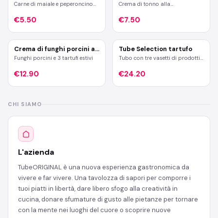
esclusiva
Carne di maiale e peperoncino
Crema di tonno alla
calabrese
mediterranea con capperi e alici
€5.50
€7.50
Crema di funghi porcini al
Tube Selection tartufo
tartufo
Funghi porcini e 3 tartufi estivi
Tubo con tre vasetti di prodotti
al tartufo. Crema di parmigiano
€12.90
e tartufo bianco pregiato, salsa
€24.20
tartufata e burro al tartufo
bianco pregiato
CHI SIAMO
L'azienda
TubeORIGINAL è una nuova esperienza gastronomica da
vivere e far vivere. Una tavolozza di sapori per comporre i
tuoi piatti in libertà, dare libero sfogo alla creatività in
cucina, donare sfumature di gusto alle pietanze per tornare
con la mente nei luoghi del cuore o scoprire nuove