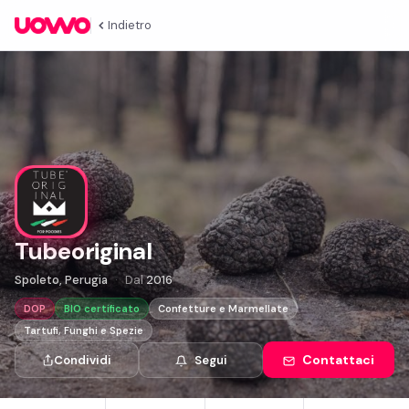
Indietro
Tubeoriginal
Spoleto, Perugia
Dal
2016
DOP
BIO certificato
Confetture e Marmellate
Tartufi, Funghi e Spezie
Contattaci
Condividi
Segui