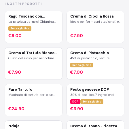
I NOSTRI PRODOTTI
Ragù Toscano con
Crema di Cipolla Rossa
Chianina
La pregiata carne di Chianina
Ideale per formaggi stagionati e
incontra una lenta cottura che
carne arrosto. Ottima per
Senza glutine
sprigiona profumi intensi e
insaporire pizza e ricette a base
sapori indimenticabili. Un
di pesce.
€9.00
€7.50
condimento unico, pronto a
trasformare un semplice piatto
di pasta in un'esperienza
gourmet.
Crema al Tartufo Bianco
Crema di Pistacchio
Pregiato
Gusto delizioso per arricchire
45% di pistacchio, Texture
risotti, farciture a base di
cremosa, gusto intenso.
Senza glutine
formaggio, ricetta a base di
Deliziosa crema di pistacchio
verdure, uova e filetto di carne.
Made in Campania, senza
€7.90
€7.00
glutine e senza conservanti.
Puro Tartufo
Pesto genovese DOP
Macinato di tartufo per le tue
39% di basilico, 7 ingredienti
serate più eleganti
DOP
Senza glutine
€24.90
€6.90
Nduja
Crema di tonno - ricetta