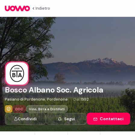
Indietro
Bosco Albano Soc. Agricola
Pasiano di Pordenone, Pordenone
Dal
1992
DOC
Vino, Birra e Distillati
Contattaci
Condividi
Segui