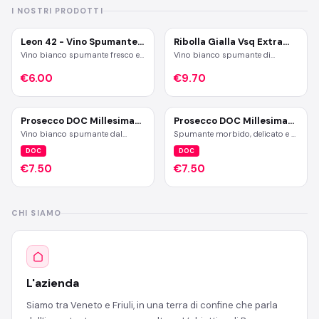
I NOSTRI PRODOTTI
Leon 42 - Vino Spumante
Ribolla Gialla Vsq Extra
Extra Dry
Brut
Vino bianco spumante fresco e
Vino bianco spumante di
fruttato . Al naso Mela verde,
qualità superiore, fresco e
pesca bianca, fiori bianchi.
€6.00
fruttato con note di agrumi e
€9.70
Profumo poco intenso, delicato
frutta tropicale, accompagnate
floreale.
da una piacevole acidità e una
leggera mineralità. Profumo
mediamente intenso - elegante e
Prosecco DOC Millesimato
Prosecco DOC Millesimato
persistente, con un delicato
Brut
Extra Dry
Vino bianco spumante dal
Spumante morbido, delicato e di
sentore minerale.
profumo piacevolmente fruttato
grande freschezza, dal
DOC
DOC
che ricorda la mela renetta e la
caratteristico bouquet floreale e
pera leggermente acerba. Lieve
fruttato. Si distinguono la mela
€7.50
€7.50
crosta di pane. Il gusto è
verde, fiori di acacia, leggero
morbido ed armonico con un
agrume.
perlage fine.
CHI SIAMO
L'azienda
Siamo tra Veneto e Friuli, in una terra di confine che parla