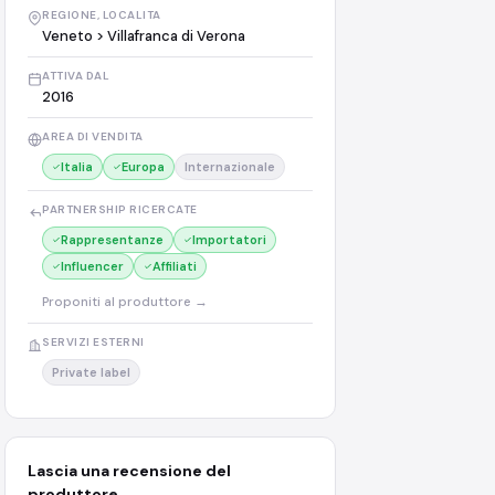
REGIONE, LOCALITA
Veneto > Villafranca di Verona
ATTIVA DAL
2016
AREA DI VENDITA
Italia
Europa
Internazionale
PARTNERSHIP RICERCATE
Rappresentanze
Importatori
Influencer
Affiliati
Proponiti al produttore →
SERVIZI ESTERNI
Private label
Lascia una recensione del
produttore