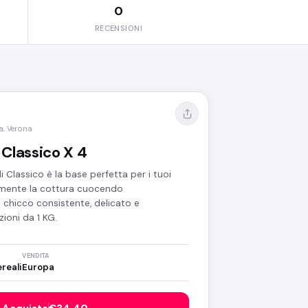
0
RECENSIONI
a, Verona
 Classico X 4
i Classico è la base perfetta per i tuoi
tamente la cottura cuocendo
chicco consistente, delicato e
ioni da 1 KG.
VENDITA
ereali
Europa