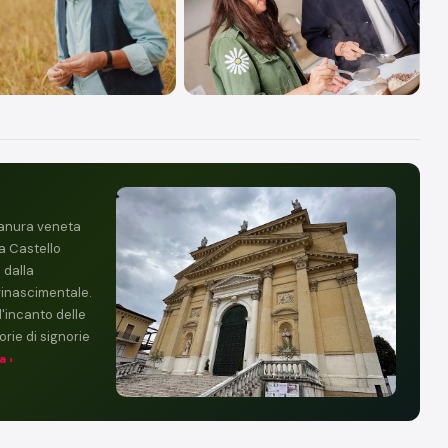
pianura veneta
a Castello
 dalla
rinascimentale.
'incanto delle
rie di signorie
a ›