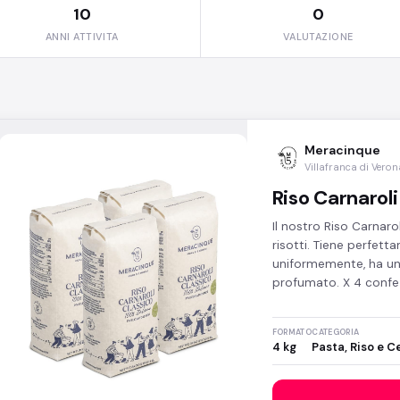
10
0
ANNI ATTIVITA
VALUTAZIONE
Meracinque
Villafranca di Veron
Riso Carnaroli
Il nostro Riso Carnarol
risotti. Tiene perfet
uniformemente, ha un 
profumato. X 4 confez
FORMATO
CATEGORIA
4 kg
Pasta, Riso e C