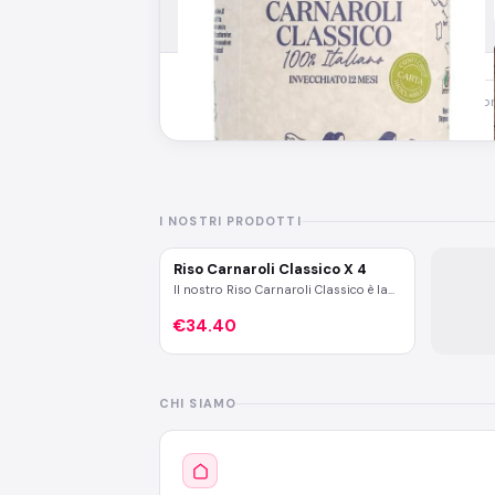
Accedi
per lasciare una recensione su questo p
I NOSTRI PRODOTTI
Riso Carnaroli Classico X 4
Il nostro Riso Carnaroli Classico è la
base perfetta per i tuoi risotti. Tiene
perfettamente la cottura cuocendo
€34.40
uniformemente, ha un chicco
consistente, delicato e profumato. X 4
confezioni da 1 KG.
CHI SIAMO