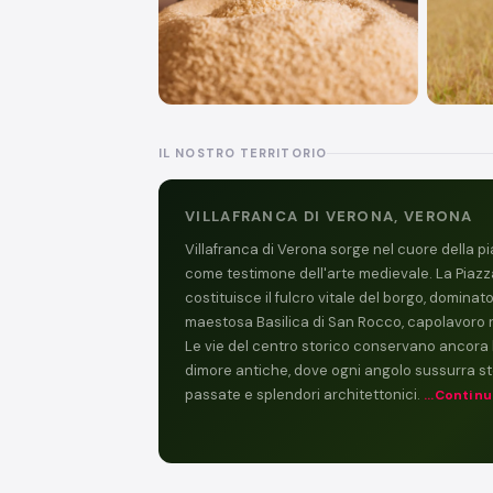
IL NOSTRO TERRITORIO
VILLAFRANCA DI VERONA, VERONA
Villafranca di Verona sorge nel cuore della 
come testimone dell'arte medievale. La Piazz
costituisce il fulcro vitale del borgo, dominato
maestosa Basilica di San Rocco, capolavoro 
Le vie del centro storico conservano ancora l
dimore antiche, dove ogni angolo sussurra sto
passate e splendori architettonici.
...Continu